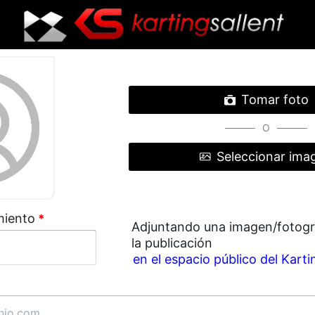
Tomar foto
O
Seleccionar ima
miento
*
Adjuntando una imagen/fotogra
la publicación
en el espacio público del Karti