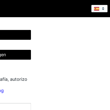
gen
fía, autorizo
ng